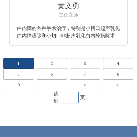
黄文勇
主任医师
白内障的各种手术治疗，特别是小切口超声乳化
白内障吸除和小切口非超声乳化白内障摘除术、
可折叠人工晶体植入术
分
1
2
3
4
当
页
页
页
前
面
面
面
页
页
5
6
7
8
页
页
页
页
面
面
面
面
9
页
面
跳
页
到