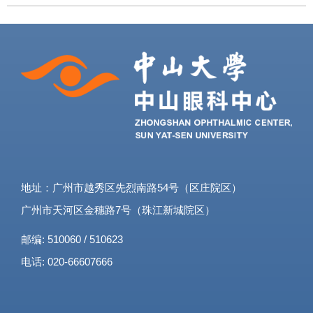
处理中不可或缺的部分。病案管理专业人
员需要具备医学、统计学、流行病学、医
院管理学、分类管理理论和计算机等相关
知识和技术。自2007年开始，病案信息技
术专业职称评审工作，归属医技系列。病
案信息管理专业技术人员的职称晋升工作
逐步向着规范化、专业化迈进，对病案信
息管理专业技术人员的专业水平也提出了
越来越高的要求。 2023年底，为落实国家
卫健委《全面提升医疗质量行动计划
（2023-2025年）》，提高病案技能水平、
加强病案学科青年人才建设，广东省医院
地址：广州市越秀区先烈南路54号（区庄院区）
协会医院
广州市天河区金穗路7号（珠江新城院区）
邮编: 510060 / 510623
电话: 020-66607666