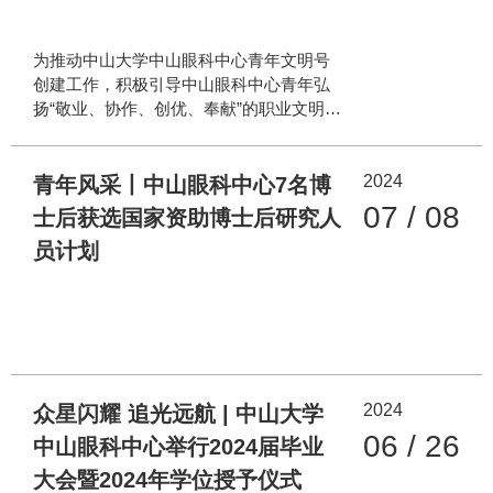
为推动中山大学中山眼科中心青年文明号
创建工作，积极引导中山眼科中心青年弘
扬“敬业、协作、创优、奉献”的职业文明精
神，激发全院青年建功立业的热情，为医
院高质量发展贡献青春力量，7月12日，中
2024
山大学中山眼科中心举行了首届院级青年
青年风采丨中山眼科中心7名博
文明号评审答辩会。 中山眼科中心党委高
07 / 08
士后获选国家资助博士后研究人
度重视青年文明号创建工作，中心党委书
员计划
记李强以及党委办公室、医务处等职能部
门负责人出席会议。评审答辩会邀请到广
东药科大学附属第三医院主持工作办公室
副主任林浩、广东药科大学附属第一医院
团委副书记苏琳琳、中山大学肿瘤防治中
心团委委员肖铭哲、中山大学附属第三医
院团委副书记陈潮金以及中山大学附属第
2024
众星闪耀 追光远航 | 中山大学
六医院团委副书记张源泉等具有丰富创建
06 / 26
中山眼科中心举行2024届毕业
青年文明号经
大会暨2024年学位授予仪式