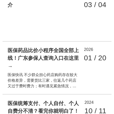
03 / 04
介
2026
医保药品比价小程序全国全部上
01 / 20
线！广东参保人查询入口在这里
→
医保快讯 不少群众担心药店购药存在较大
价格差异，需要货比三家，往返几个药店
又过于费时费力；有时遇见紧急情况，需
要了解附近哪个药店有急需的药品。为解
决参保群众买药购药的民生痛点，国家医
2024
保局从2024年起在全国范围内推进定点药
医保统筹支付、个人自付、个人
店医保药品比价小程序建设。截至目前，
10 / 11
自费分不清？看完你就明白了！
全国31个省（区、市）及新疆生产建设兵