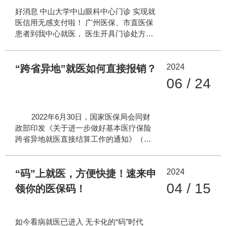
即可免除所有就医排队或手机操作缴费环
好消息 中山大学中山眼科中心门诊 实现就
节，实现医保“秒报销”、个人排队缴费“零
医信用无感支付啦！ 广州医保、市直医保
等候”、“零操作”的新体验。 就医信用无
患者到我中心就医， 医生开具门诊处方后
感支付服务的适用对象有哪些人群？ 1.广
系统直接进行医保结算， 患者不需要排队
州市职工医保、居民医保、市直医保人员
缴费 就可以直接进行下一步诊治！ 什么
2.广州区直医保参保人员（越秀、海珠、
2024
是“就医信用无感支付”？ “就医信用无
“跨省异地”就医如何直接报销？
从化区暂未
感支付”是广州医保部门面向广州市医保参
06 / 24
保人员推出“先诊疗、后付费、免排队”的便
民服务，被列入2023年广州市十大民生实
事，实现看病缴费零操作，为广州市参保
2022年6月30日，国家医保局会同财
群众提供极简又方便的无感支付体验！ 如
政部印发《关于进一步做好基本医疗保险
何使用“就医信用无感支付”？ 1、关注
跨省异地就医直接结算工作的通知》（医
中山大学中山眼科中心公众号，打开菜单
保发〔2022〕22号，以下简称《通
栏“医院资讯-无感签约”菜单直接签约 公众
知》）。《通知》明确，跨省异地长期居
号签约
2024
住或跨省临时外出就医的参保人员，办理
“码”上就医，方便快捷！速来申
异地就医备案后，可以享受跨省异地就医
04 / 15
领你的医保码！
直接结算服务。 为了给参保人提供更
为便捷的服务，国家医保局微信公众号目
前已开通异地就医备案办理功能。符合条
如今看病就医已进入 无卡化的“码”时代