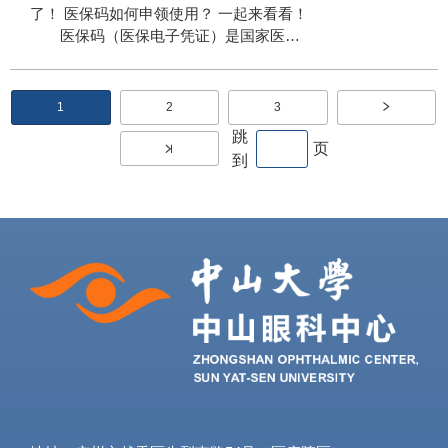
件的参保人只需简单几步操作，即可完成
了！ 医保码如何申领使用？ 一起来看看！
跨省异地就医备案，并在异地就医时实现
医保码（医保电子凭证）是国家医保
直接结算。 哪些人群适用? 怎么备案? 有
局为基本医疗保险参保人在全国统一的医
哪些查询服务？ 一起来看看吧! 01 具体适
保信息平台中颁发的统一标识信息。可与
用于哪些人群呢? 跨省异地长期居住人
身份证、二维码、人脸等生物特征相关
分
1
2
3
员
当
页
页
联，支持线上办理所有医保相关业务，全
前
面
面
页
跳
页
国通用，跨渠道通用，是参保人在全国范
页
到
围内享受医保政策待遇、开展医保业务的
电子“身份证”。 医保码（医保电子凭
证）有哪些功能？ 1.扫码缴费。看病
购药时只需扫码，即可享受门诊统筹待遇
和医保个人账户待遇，无需依托实体卡，
方便快捷。 2.就医全流程身份核验。
随着医保码不断深入应用，已逐步为参保
人在定点医疗机构