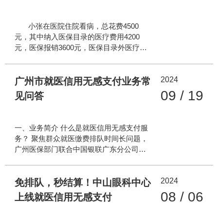
团已全部完成小程序上线工作，实现全域
覆盖、全民可及，让各地参保群众都能享
小张在医院住院看病，总花费4500
受到便捷的比价服务。 医保药品比价小程
元，其中纳入医保目录的医疗费用4200
序依托全国医保定点医药机构数据资源，
元，医保报销3600元，医保目录外医疗费
数据更新及时、功能全、覆盖广，查药比
用300元。 个人自费就是医保目录外的
价一站式搞定。参保群众可通过微信或支
医疗费用300元。 个人自付是医保目录
付宝搜索当地医保小程序，或进入医保
2024
内经医保报销后，需要自己支付的费用，
广州市就医信用无感支付业务常
APP使用医保药品比价小程序，输入药品
即: 4200元—3600元=600元。 简单来说 医
09 / 19
见问答
名称后，便能
保统筹支付和自付支付 对象都是在医保范
围内的项目 “个人自付”就是本次结算中 属
于基本医保范围内 由个人负担的部分 “个
一、业务简介 什么是就医信用无感支付服
人自费”指的是 不属于基本医保范围的 由
务？ 聚焦群众就医缴费排队时间长问题，
个人全额支付的费用
广州医保部门联合中国银联广东分公司、
医保协议银行及医保定点医疗机构推出就
医信用无感支付便民服务。符合条件的人
2024
员通过“广州医保”微信公众号、银联云闪付
免排队，秒结算！中山眼科中心
App、医疗机构公众号/小程序等渠道一次
08 / 06
上线就医信用无感支付
性签约开通就医信用无感支付服务（长期
有效），在挂号时或就诊前启用该服务，