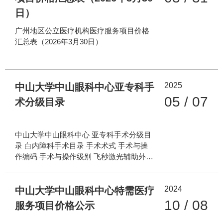
液 （院内临配制剂）、洛索洛芬钠滴眼液
日）
（批准文号：粤药制字H20260003）3款院
内制剂已完成价格核定程序。为保障患者
广州地区公立医疗机构医疗服务项目价格
知情权、规范价格行为，现将新通过院内
汇总表（2026年3月30日）
制剂的核心信息与核定价格公示如下：
新增院内制剂基本信息及价
格表 序号
2025
中山大学中山眼科中心亚专科手
05 / 07
术分级目录
中山大学中山眼科中心 亚专科手术分级目
录 白内障科手术目录 手术术式 手术与操
作编码 手术与操作级别 飞秒激光辅助外科
手术 00.3500 三级 晶状体囊外摘除术（单
纯抽吸和冲冼法） 13.3x00 三级 白内障囊
2024
外摘除术 13.5900x001 三级 后发膜挑开
中山大学中山眼科中心特需医疗
（切开）术 13.6400
10 / 08
服务项目价格公示