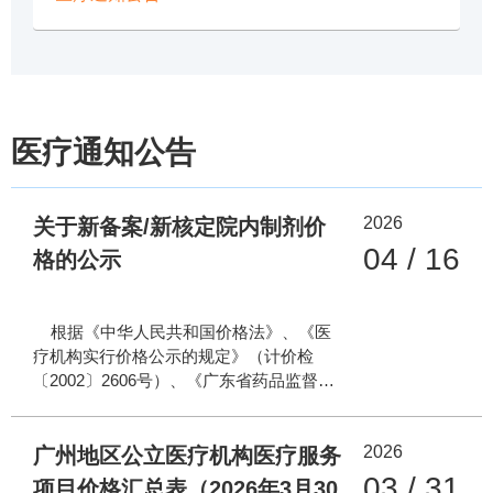
医疗通知公告
2026
关于新备案/新核定院内制剂价
04 / 16
格的公示
根据《中华人民共和国价格法》、《医
疗机构实行价格公示的规定》（计价检
〔2002〕2606号）、《广东省药品监督管
理局医疗机构制剂注册与备案实施细则》
（粤药监规[2026]1号）等相关法规要求，
2026
我院0.002%鼠神经生长因子滴眼液（院内
广州地区公立医疗机构医疗服务
临配制剂）、0.004%鼠神经生长因子滴眼
03 / 31
项目价格汇总表（2026年3月30