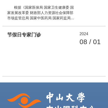
根据《国家医保局 国家卫生健康委 国
家发展改革委 财政部人力资源社会保障部
市场监管总局 国家中医药局 国家药监局关
于印发<深化医疗服务价格改革试点方案>
的通知》（医保发〔2021〕41号）和《广
2024
东省医疗保障局关于印发特需医疗服务项
节假日专家门诊
目和价格管理办法的通知》（粤医保规
08 / 01
〔2023〕7号）文件精神，中山眼科中心结
合临床实际开展特需医疗服务项目，价格
公示如下： */ /*-->*/ 上述项目为我中心开
展的特需医疗服务价格项目，由我中心自
主定价，不纳入医保报销范畴，需全自费
支付，由患者自愿选择。 投诉及联系电
话：020-66607666 中山大学中山眼