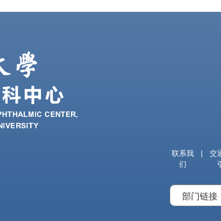
联系我
|
交
们