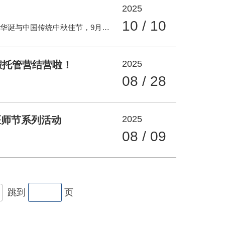
2025
10 / 10
金桂飘香，双节同庆。为迎接中华人民共和国成立76周年华诞与中国传统中秋佳节，9月25日和26日，中心工会和党委办公室老干科组织在职职工和退休职工开展了“月满华诞，情暖金秋”冰皮月饼制作活动。活动现场欢声笑语，其乐融融，洋溢着浓厚的节日氛围。 “月饼是中华民族流传已久的传统美食，它承载着无数人的乡愁，将人们对团圆的美好期待融入质朴的人间烟火”，活动伊始，专业老师首先向大家介绍了中秋节吃月饼的意义。随后，在老师的指导下，大家戴上手套，化身“月饼师傅”，揉面团、包馅料、压模具，每一个步骤都做得一丝不苟、兴致勃勃。大家相互交流、互帮互助，不一会儿，一个个冰皮月饼“新鲜出炉”。这些月饼不仅味道香甜，更凝
2025
假托管营结营啦！
08 / 28
2025
医师节系列活动
08 / 09
跳到
页