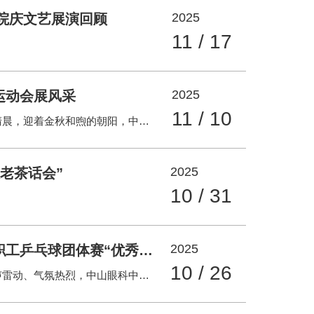
2025
年院庆文艺展演回顾
11 / 17
2025
运动会展风采
11 / 10
甲子风华，燃动赛场，聚光成塔，绽放“睛”彩。11月8日清晨，迎着金秋和煦的朝阳，中山大学2025年校运会在广州校区南校园英东田径场举行。我中心选拔了56名教职工组成了一支精神抖擞、满怀斗志的参赛团队，积极参加各类教职工赛事。在充满活力的赛场上，他们不仅展现了眼科人特有的顽强拼搏精神，更彰显出强大的团队凝聚力和集体荣誉感。 当参赛队伍迈着整齐的步伐走过主席台时，齐声喊出“甲子风华，燃动赛场；聚光成塔，绽放睛彩”的口号，声音洪亮、气势昂扬，点燃了赛场的热情。这声呐喊不仅展现出中山眼科中心教职工朝气蓬勃、奋发向上的精神风貌，更传递出团队攻坚克难、勇攀高峰的坚定信念，成为赛场上一道亮
2025
老茶话会”
10 / 31
2025
中心教职工乒乓球队获2025年中山大学教职工乒乓球团体赛“优秀奖”
10 / 26
2025年10月18日，中山大学广州校区南校园体育馆内掌声雷动、气氛热烈，中山眼科中心乒乓球队与来自中山大学各附属医院和学院工会的教职工们同场竞技，共同参加校工会联合体育部举办的“2025年中山大学教职工乒乓球团体赛”。 我中心工会组织10人参赛，队员们是来自临床、科研、教学、行政等部门的运动健将，既有深耕临床的“手术能手”，也有实验室里的“科研尖兵”。在赛场上，队员们统一身着印有中心徽标的队服，在混双、男双等项目中默契配合，昂扬向上凝心聚力的精神风貌荣获“优秀奖”。 此次比赛不仅为教职工们提供了切磋球技的平台，更在紧张的工作之余加强了与各院系的交流。赛事虽已落幕，但拼搏永不止步。期待中心