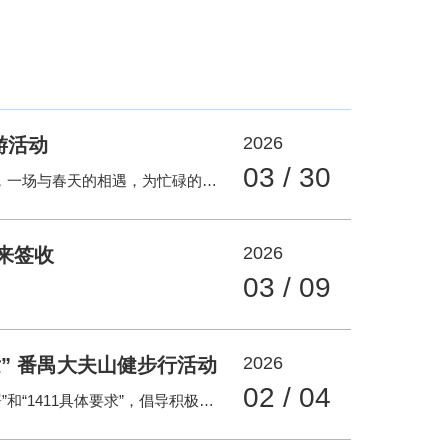
2026
游活动
03 / 30
春和景明，万物竞发。在奋力推进高质量发展的进程中，一场与春天的相遇，为忙碌的医教研工作注入温暖与活力。 为进一步丰富职工精神文化生活，增强团队凝聚力与向心力，3月21日至22日，中山大学中山眼科中心工会组织开展“逐光同行沐春风 凝心聚力启新程”2026年职工春游活动，分别赴东莞、顺德两地开展沉浸式春日体验。广大职工积极参与，在自然与人文交融的旅程中放松身心、增进交流、凝聚共识。 花海之间，共赴一场春日之约 3月21日，职工们乘车前往东莞，走进位于黄旗山森林公园旁的香遇百花园，开启一段与春天“零距离”的邂逅。大家漫步在鲜花长廊与浪漫花境之中，或驻足欣赏，或拍照留影，在如画景致中尽情感
2026
速来签收
03 / 09
2026
” 番禺大夫山健步行活动
02 / 04
为深入贯彻中山大学中山眼科中心高质量发展“123总部署”和“1411具体要求”，倡导积极健康的工作生活方式，进一步增进职工凝聚力与团队向心力，中心工会于1月25日组织开展“新甲子·再出发”番禺大夫山健步行活动。 选择大夫山作为活动地点，不仅因其生态宜人、步道完善，更因这里已成为中心践行公益、服务群众的实践阵地——2025年6月，“光明使者行 AI接千万家”系列志愿服务在此启动；11月，全国首个公园场景下的眼健康公益服务驿站“天天AI眼小屋”正式落户大夫山志愿服务主题公园，每周为市民提供AI筛查、科普咨询和志愿诊疗服务。此次健步行不仅是一场体能锻炼，更是一次与中心公益事业同行的集体行动。