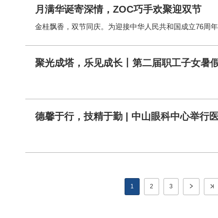
月满华诞寄深情，ZOC巧手欢聚迎双节
聚光成塔，乐见成长丨第二届职工子女暑
德馨于行，技精于勤 | 中山眼科中心举行
分
页
1
2
3
当
页
页
前
面
面
页