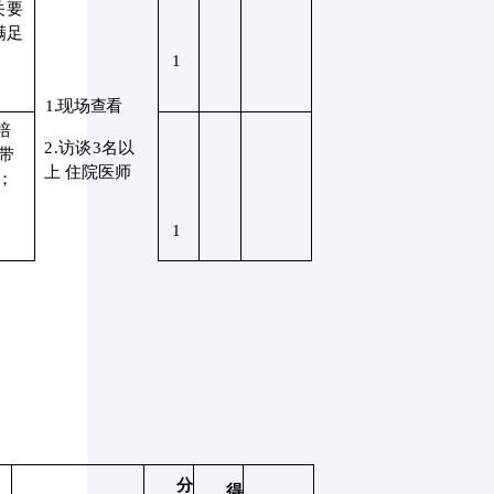
关要
满足
1
1.现场查看
培
2.访谈3名以
带
上
住院医师
；
1
分
得