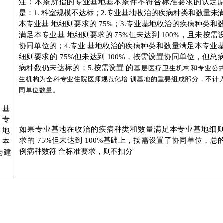
注：本条所指的专业基地基本条件不符合标准要
求的认定
是：
1.
科室规模不达标；
2.专业基地收治的疾病种类
和数量未
本专业基
地细则要求的
75%；3.专业基地收治的疾病种类和
满足本专业基
地细则要求的
75%但未达到
100%，且未按需
协同单
位的；
4.专业
基地收治的疾病种类和数量满足本专业
细则要求的
75%但未达到
100%，按需设置协同单位，但总
病种数仍未达标的；
5.按需设置
的
基层医疗卫生机构和专业公
生机构为全科专业住院医
师规范化培
训基地的重要组成部分，不计
同单位数量。
基
和专
如果专业基地在收治的疾病种类和数量满足本专业基地细
地
求的
75%但未达到
100%基础上，按需设置了协同单位，
总
本
例病种数符
合标准要求，则不扣分
与建