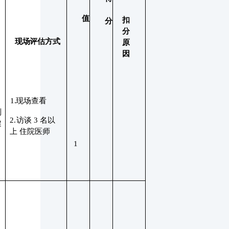
值
扣
分
分
现场评估方式
原
因
，
1.现场查看
划
2.访谈
3
名以
健
上
住院医师
1