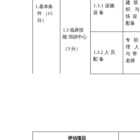
建筑
1.3.1
设施
1.基本条
积
设
备
件
（
15
练设
分）
配备
1.3
临床技
能
培训中心
专
职
理
（
3
分）
1.3.2
人
员
与带
配
备
老师
评估项目