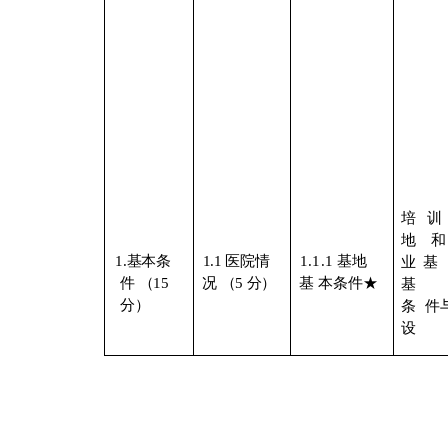
培训
地
1.基本条
1.1
医院情
1.1.1
基地
业基
件
（
15
况
（
5
分）
基
本条件
★
基
分）
条
件
设