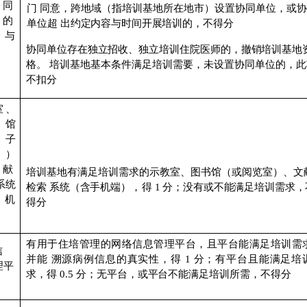
同
门
同意，跨地域（指培训基地所在地市）设置协同单位，或
协
位的
单位超
出约定内容与时间开展培训的，不得分
与
协同单位存在独立招收、独立培训住院医师的，撤销培训基地
格。
培训基地基本条件满足培训需要，未设置协同
单位的，此
不扣分
室、
书馆
电
子
）
文献
培训基地有满足培训需求的示教室、图书馆（或阅览室）、文
系统
检索
系统（含手机端
），
得
1
分；没有或不能满足培训需求
，
手
机
得分
有用于住培管理的网络信息管理平台，且平台能满足培训需
信
并能
溯源病例信息的真实性，得
1
分；有平台且能满足培
理平
求，得
0.5
分；无平台，或平台不能满足培训所需，不得分