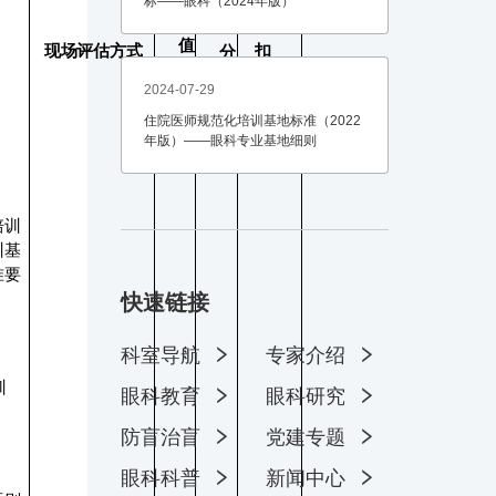
标——眼科（2024年版）
得
值
现场评估方式
扣
分
分
2024-07-29
原
住院医师规范化培训基地标准（2022
因
年版）——眼科专业基地细则
培训
训基
准要
快速链接
科室导航
专家介绍
快
训
眼科教育
眼科研究
速
防盲治盲
党建专题
链
眼科科普
新闻中心