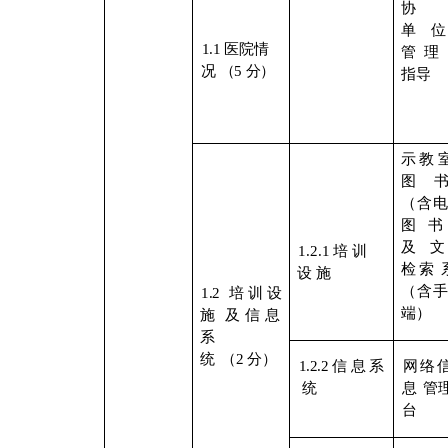
协
单
1.1
医院情
管理
况
（
5
分）
指导
示教
图
（含
图书
及
1.2.1
培
训
检索
设
施
（含
1.2
培训设
端）
施
及信息
系
统
（
2
分）
1.2.2
信
息
系
网络
统
息
管
台