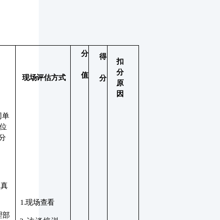
分
得
扣
分
值
现场评估方式
分
原
因
同单
位
分
认真
1.现场查看
理部