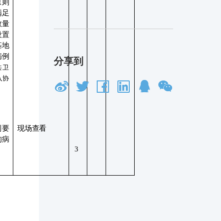
原则
满足
接
数量
设置
基地
病例
分享到
共卫
入协
则要
现场查看
的病
3