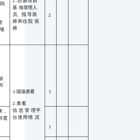
2.访谈培训
同
基
地管理人
员、指
导医
2
师和住院
医
资
师
项
献
不
1.现场查看
1
2.查看
信
息
管
理平
求，
台使用情
况
训需
1