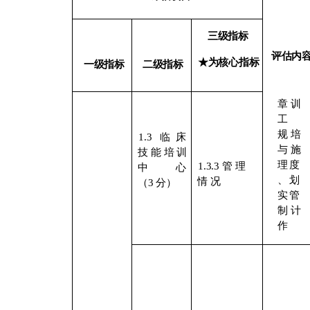
三级指标
评估内
★为核心指标
一级指标
二级指标
章
训
工
规
培
1.3
临床
与
施
技
能
培
训
理
度
1.3.3 管
理
中
心
、
划
情
况
（
3
分）
实
管
制
计
作