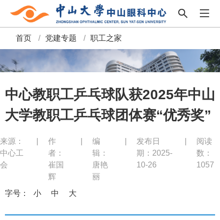
首页
/
党建专题
/
职工之家
面
包
屑
中心教职工乒乓球队获2025年中山
大学教职工乒乓球团体赛“优秀奖”
来源：
|
作
|
编
|
发布日
|
阅读
中心工
者：
辑：
期：2025-
数：
会
崔国
唐艳
10-26
1057
辉
丽
字号：
小
中
大