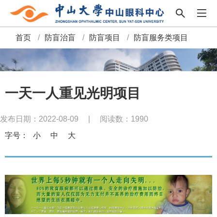
首页
/
防盲治盲
/
防盲项目
/
防盲服务类项目
面
包
屑
一天一人重见光明项目
发布日期：2022-08-09
|
阅读数：
1990
字号：
小
中
大