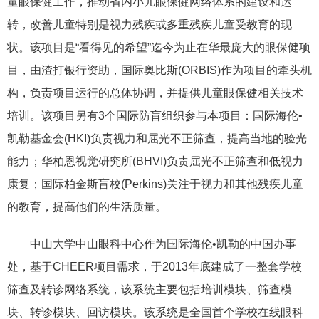
童眼保健工作，推动省内小儿眼保健网络体系的建设和运
转，改善儿童特别是视力残疾或多重残疾儿童受教育的现
状。该项目是“看得见的希望”迄今为止在华最庞大的眼保健项
目，由渣打银行资助，国际奥比斯(ORBIS)作为项目的牵头机
构，负责项目运行的总体协调，并提供儿童眼保健相关技术
培训。该项目另有3个国际防盲组织参与本项目：国际海伦•
凯勒基金会(HKI)负责视力和屈光不正筛查，提高当地的验光
能力；华柏恩视觉研究所(BHVI)负责屈光不正筛查和低视力
康复；国际柏金斯盲校(Perkins)关注于视力和其他残疾儿童
的教育，提高他们的生活质量。
中山大学中山眼科中心作为国际海伦•凯勒的中国办事
处，基于CHEER项目需求，于2013年底建成了一整套学校
筛查及转诊网络系统，该系统主要包括培训模块、筛查模
块、转诊模块、回访模块。该系统是全国首个学校在线眼科