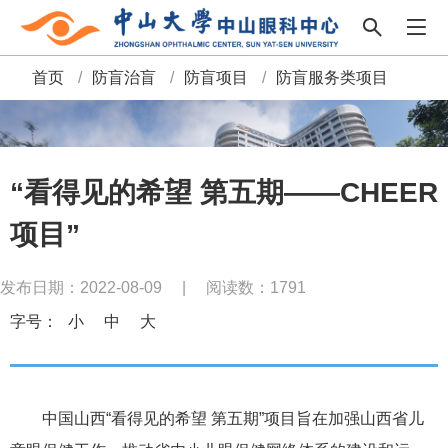
首页
/
防盲治盲
/
防盲项目
/
防盲服务类项目
面
包
屑
“看得见的希望 第五期——CHEER
项目”
发布日期：2022-08-09
|
阅读数：
1791
字号：
小
中
大
中国山西“看得见的希望 第五期”项目旨在加强山西省儿