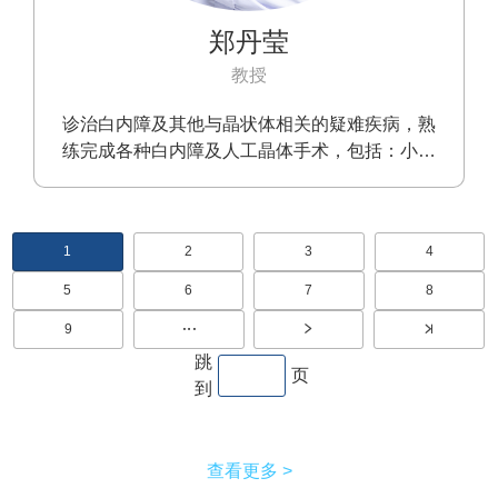
郑丹莹
教授
诊治白内障及其他与晶状体相关的疑难疾病，熟
练完成各种白内障及人工晶体手术，包括：小切
口超声乳化白内障吸出术、白内障囊外摘除术、
Ⅰ期和Ⅱ期人工晶体植入术、人工晶体固定术等
分
1
2
3
4
当
页
页
页
前
面
面
面
页
页
5
6
7
8
页
页
页
页
面
面
面
面
9
页
面
跳
页
到
查看更多 >