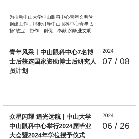
为推动中山大学中山眼科中心青年文明号
创建工作，积极引导中山眼科中心青年弘
扬“敬业、协作、创优、奉献”的职业文明精
神，激发全院青年建功立业的热情，为医
院高质量发展贡献青春力量，7月12日，中
2024
山大学中山眼科中心举行了首届院级青年
青年风采丨中山眼科中心7名博
文明号评审答辩会。 中山眼科中心党委高
07 / 08
士后获选国家资助博士后研究人
度重视青年文明号创建工作，中心党委书
员计划
记李强以及党委办公室、医务处等职能部
门负责人出席会议。评审答辩会邀请到广
东药科大学附属第三医院主持工作办公室
副主任林浩、广东药科大学附属第一医院
团委副书记苏琳琳、中山大学肿瘤防治中
心团委委员肖铭哲、中山大学附属第三医
院团委副书记陈潮金以及中山大学附属第
2024
众星闪耀 追光远航 | 中山大学
六医院团委副书记张源泉等具有丰富创建
06 / 26
中山眼科中心举行2024届毕业
青年文明号经
大会暨2024年学位授予仪式