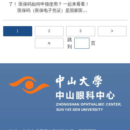
件的参保人只需简单几步操作，即可完成
了！ 医保码如何申领使用？ 一起来看看！
跨省异地就医备案，并在异地就医时实现
医保码（医保电子凭证）是国家医保
直接结算。 哪些人群适用? 怎么备案? 有
局为基本医疗保险参保人在全国统一的医
哪些查询服务？ 一起来看看吧! 01 具体适
保信息平台中颁发的统一标识信息。可与
用于哪些人群呢? 跨省异地长期居住人
身份证、二维码、人脸等生物特征相关
分
1
2
3
员
当
页
页
联，支持线上办理所有医保相关业务，全
前
面
面
页
跳
页
国通用，跨渠道通用，是参保人在全国范
页
到
围内享受医保政策待遇、开展医保业务的
电子“身份证”。 医保码（医保电子凭
证）有哪些功能？ 1.扫码缴费。看病
购药时只需扫码，即可享受门诊统筹待遇
和医保个人账户待遇，无需依托实体卡，
方便快捷。 2.就医全流程身份核验。
随着医保码不断深入应用，已逐步为参保
人在定点医疗机构