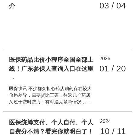
03 / 04
介
2026
医保药品比价小程序全国全部上
01 / 20
线！广东参保人查询入口在这里
→
医保快讯 不少群众担心药店购药存在较大
价格差异，需要货比三家，往返几个药店
又过于费时费力；有时遇见紧急情况，需
要了解附近哪个药店有急需的药品。为解
决参保群众买药购药的民生痛点，国家医
2024
保局从2024年起在全国范围内推进定点药
医保统筹支付、个人自付、个人
店医保药品比价小程序建设。截至目前，
10 / 11
自费分不清？看完你就明白了！
全国31个省（区、市）及新疆生产建设兵