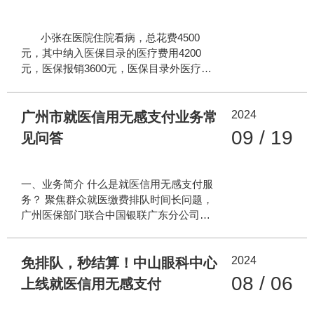
团已全部完成小程序上线工作，实现全域
覆盖、全民可及，让各地参保群众都能享
小张在医院住院看病，总花费4500
受到便捷的比价服务。 医保药品比价小程
元，其中纳入医保目录的医疗费用4200
序依托全国医保定点医药机构数据资源，
元，医保报销3600元，医保目录外医疗费
数据更新及时、功能全、覆盖广，查药比
用300元。 个人自费就是医保目录外的
价一站式搞定。参保群众可通过微信或支
医疗费用300元。 个人自付是医保目录
付宝搜索当地医保小程序，或进入医保
2024
内经医保报销后，需要自己支付的费用，
广州市就医信用无感支付业务常
APP使用医保药品比价小程序，输入药品
即: 4200元—3600元=600元。 简单来说 医
09 / 19
见问答
名称后，便能
保统筹支付和自付支付 对象都是在医保范
围内的项目 “个人自付”就是本次结算中 属
于基本医保范围内 由个人负担的部分 “个
一、业务简介 什么是就医信用无感支付服
人自费”指的是 不属于基本医保范围的 由
务？ 聚焦群众就医缴费排队时间长问题，
个人全额支付的费用
广州医保部门联合中国银联广东分公司、
医保协议银行及医保定点医疗机构推出就
医信用无感支付便民服务。符合条件的人
2024
员通过“广州医保”微信公众号、银联云闪付
免排队，秒结算！中山眼科中心
App、医疗机构公众号/小程序等渠道一次
08 / 06
上线就医信用无感支付
性签约开通就医信用无感支付服务（长期
有效），在挂号时或就诊前启用该服务，