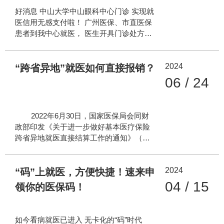
即可免除所有就医排队或手机操作缴费环
好消息 中山大学中山眼科中心门诊 实现就
节，实现医保“秒报销”、个人排队缴费“零
医信用无感支付啦！ 广州医保、市直医保
等候”、“零操作”的新体验。 就医信用无
患者到我中心就医， 医生开具门诊处方后
感支付服务的适用对象有哪些人群？ 1.广
系统直接进行医保结算， 患者不需要排队
州市职工医保、居民医保、市直医保人员
缴费 就可以直接进行下一步诊治！ 什么
2.广州区直医保参保人员（越秀、海珠、
2024
是“就医信用无感支付”？ “就医信用无
“跨省异地”就医如何直接报销？
从化区暂未
感支付”是广州医保部门面向广州市医保参
06 / 24
保人员推出“先诊疗、后付费、免排队”的便
民服务，被列入2023年广州市十大民生实
事，实现看病缴费零操作，为广州市参保
2022年6月30日，国家医保局会同财
群众提供极简又方便的无感支付体验！ 如
政部印发《关于进一步做好基本医疗保险
何使用“就医信用无感支付”？ 1、关注
跨省异地就医直接结算工作的通知》（医
中山大学中山眼科中心公众号，打开菜单
保发〔2022〕22号，以下简称《通
栏“医院资讯-无感签约”菜单直接签约 公众
知》）。《通知》明确，跨省异地长期居
号签约
2024
住或跨省临时外出就医的参保人员，办理
“码”上就医，方便快捷！速来申
异地就医备案后，可以享受跨省异地就医
04 / 15
领你的医保码！
直接结算服务。 为了给参保人提供更
为便捷的服务，国家医保局微信公众号目
前已开通异地就医备案办理功能。符合条
如今看病就医已进入 无卡化的“码”时代