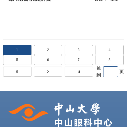
分
1
2
3
4
当
页
页
页
前
面
面
面
页
页
5
6
7
8
页
页
页
页
面
面
面
面
跳
页
9
页
到
面