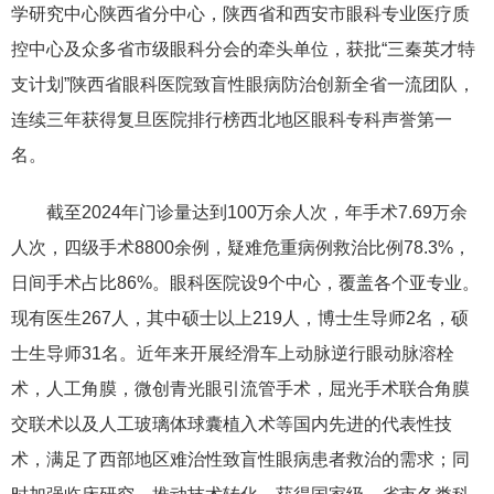
学研究中心陕西省分中心，陕西省和西安市眼科专业医疗质
控中心及众多省市级眼科分会的牵头单位，获批“三秦英才特
支计划”陕西省眼科医院致盲性眼病防治创新全省一流团队，
连续三年获得复旦医院排行榜西北地区眼科专科声誉第一
名。
截至2024年门诊量达到100万余人次，年手术7.69万余
人次，四级手术8800余例，疑难危重病例救治比例78.3%，
日间手术占比86%。眼科医院设9个中心，覆盖各个亚专业。
现有医生267人，其中硕士以上219人，博士生导师2名，硕
士生导师31名。近年来开展经滑车上动脉逆行眼动脉溶栓
术，人工角膜，微创青光眼引流管手术，屈光手术联合角膜
交联术以及人工玻璃体球囊植入术等国内先进的代表性技
术，满足了西部地区难治性致盲性眼病患者救治的需求；同