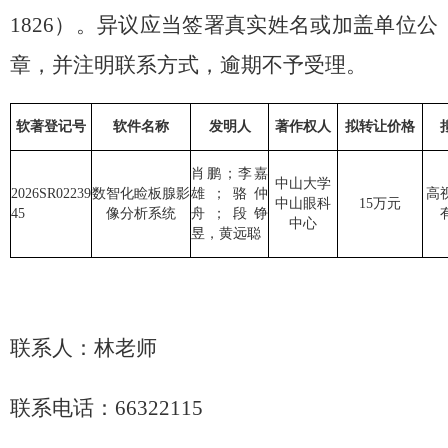
18
26
）。异议应当签署真实姓名或加盖单位公
章，并注明联系方式，逾期不予受理。
软著登记
号
软件名称
发明人
著作权人
拟转让价格
肖鹏
；
李嘉
中山大学
2026SR02239
数智化睑板腺影
雄
；
骆仲
高
中山眼科
15
万元
45
像分析系统
舟
；
段铮
中心
昱，黄远聪
联系人：林老师
联系电话：
66322115