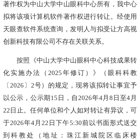
著作
权
为中山大学中山眼科中心所有，我中心
拟将该项
计算机软件著作权
进行转让。经使用
天眼查软件系统查询，发明人与拟受让方高视
创新科技有限公司
不
存在关联关系。
按照《中山大学中山眼科中心科技成果转
化实施
办法（
2025
年修订）
》（眼科
科教
〔
20
26
〕
2
号）的规定，现将该
拟
转让事宜予
以公示，公示期
15
日，自
202
6
年
4
月
8
日至
4
月
22
日止。任何单位和个人如对转让有异议，可
于
202
6
年
4
月
22
日下午
5:30
前以书面形式送交
到科
教
处（地址：珠江新城院区临床楼