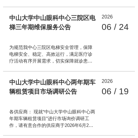
建筑面积约 721 平方米，建设内容涵盖中
营企业以及潜在供应商前来参加。本次仅
心花园范围内园林景观、给排水、电气工
为医疗设备购置的市场调研（询价），并
程等配套工程。。 三、参与企业要求：
2026
非医疗设备采购招标，我们将对市场调研
中山大学中山眼科中心三院区电
参与本项目调研的服务商
情况提交院内审议，并按医疗设备采购流
06 / 24
梯三年期维保服务公告
程完成院内或政府采购招标工作。 序号 设
备名称 数量 基本功能要求 1 全自动血液细
胞分析仪 1台 检查血常规项目，包括静脉
为规范我中心三院区电梯安全管理，保障
全血血细胞和白细胞五分类分析 2 全自动
电梯安全、稳定、高效运行，满足医疗诊
尿液分析仪 1台 检查尿干化学项目，包括
疗活动有序开展需求，切实保障就诊患
尿隐血、尿白细胞酯酶、尿胆原、尿酮
者、医护人员乘梯安全，我中心拟对三院
体、尿亚硝酸盐、尿胆红素、尿比重、尿
区电梯维保服务项目开展市场调研工作，
酸碱度、尿葡萄糖、尿蛋
2026
广泛了解当前电梯维保服务市场的资质标
中山大学中山眼科中心两年期车
准、服务能力、技术水平及报价体系，同
06 / 19
辆租赁项目市场调研公告
时收集电梯维修零配件市场价格信息，为
后续项目采购决策提供科学、客观、全面
的依据。现将本次调研相关事宜公告如
各供应商： 现就“中山大学中山眼科中心两
下，欢迎符合条件的优质服务商积极参
年期车辆租赁项目”进行市场询价调研工
与。 一、项目概况 项目名称：中山大学中
作，请有意合作的供应商于2026年6月23
山眼科中心三院区电梯维保服务项目 服务
日12:00前以邮件形式，提供公司营业执照
地点：我中心珠江新城院区、区庄院区、