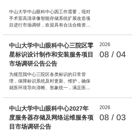
中山大学中山眼科中心因工作需要，现对
手术室高清录像智能存储系统扩展改造项
目进行市场调研，欢迎具有合法合格资质
的供应商积极报名（注：本次市场调研不
是采购邀请函，也不是中标资格遴选），
2026
项目内容如下： 项目内容：手术室高清录
中山大学中山眼科中心三院区零
像智能存储系统扩展改造，对15个手术床
08 / 04
星标识设计制作和安装服务项目
位扩展改造及配套平台软件升级。 一、 技
市场调研公告公告
术要求： 通过手术室高清录像智能存储系
统扩展改造，项目建设范围包含相关硬件
为规范我中心三院区各类标识的日常管
设备、配套安装支架、施工辅材、平台升
理，保障标识系统及时更新、维护，确保
级等，具体要求如下： 1. 系统扩展方案灵
就医环境导向清晰、形象统一，满足医疗
活适配 系统扩展建设，提供悬挂、移动等
诊疗活动有序开展的需求，我中心拟对三
多种灵活解决方案，根据手术室房间面积
院区零星标识设计制作和安装服务项目开
灵活配置，同时可与医院HIS、手术排班、
2026
展市场调研工作，广泛了解当前标识服务
中山大学中山眼科中心2027年
手术信息管理系统对接，术前安全核查，
市场的资质标准、服务能力、技术水平及
08 / 03
度服务器存储及网络运维服务项
手
报价体系，同时收集标识制作常用材料及
目市场调研公告
安装服务的市场价格信息，为后续项目采
购决策提供科学、客观、全面的依据。现