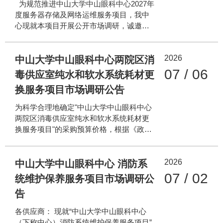
为规范推进中山大学中山眼科中心2027年
将本次调研相关事宜公告如下，欢迎符合
度服务器存储及网络运维服务项目，我中
条件的优质服务商积极参与。 一、项目概
心现就本项目开展公开市场调研，诚邀符
况 项目名称：中山大学中山眼科中心三院
合资质条件的优质单位参与。具体事宜公
区零星标识设计制作和安装服务项目 服务
告如下： 一、项目基本情况 1.项目地点：
地点：我中心珠江新城院区（广州市天河
2026
中山大学中山眼科中心珠江新城院区、区
中山大学中山眼科中心两院区消
区金穗路7号）、区庄院区（广州市越秀区
庄院区、生物岛院区 2.项目概况 中心
07 / 06
毒供应室纯水和软水系统耗材更
先烈南路54号）
服务器存储与网络设备全年7*24小时为临
换服务项目市场调研公告
床信息系统及科研办公等提供持续的基础
的支撑。为保障中心业务系统7*24小时稳
为科学合理地确定"中山大学中山眼科中心
定运行，缩短故障恢复时间及实现预防性
两院区消毒供应室纯水和软水系统耗材更
维护，满足医疗业务连续性要求，现计划
换服务项目"的采购预算价格，根据《政府
启动2027年度服务器存储与网络运维服务
采购需求管理办法》及政府采购相关规
项目。主要包括： 1）34台核心硬件设备
定，现对该项目进行市场调研，诚邀符合
的配件更换维修与所有服务器存储设备的
2026
资格条件的供应商参与报价。本次市场调
中山大学中山眼科中心 消防系
故障紧急处理，
研仅为采购前价格摸底，不构成任何采购
07 / 02
统维护保养服务项目市场调研公
要约或承诺。 一、项目概况 1. 项目名称：
告
中山大学中山眼科中心两院区消毒供应室
纯水和软水系统耗材更换服务项目 2. 项目
各供应商： 现就“中山大学中山眼科中心
地点：广州市天河区金穗路7号（珠江新城
（下称中心）消防系统维护保养服务项目”