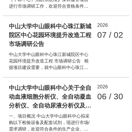
院区）、越秀区先烈南路54号（区庄院
进行市场调研工作，欢迎符合资格条件的
区） 3. 项目背景：为确保两院区消毒供应
供应商报价。本报价单仅作为本项目前期
室纯水和软水系统持续稳定运行，保障手
调研及预算制作所用，不是邀请函，也不
术器械清洗消毒用水安全，现需采购更换
2026
是中标资格遴选。本项目按照政府采购法
中山大学中山眼科中心珠江新城
一批纯水系统耗材，并由供应商负责供货
相关规定，需委托第三方招标代理进行公
07 / 02
院区中心花园环境提升改造工程
开招标，项目内容如下： 一、项目背景 保
市场调研公告
障我中心消防系统的正常运行，对区庄院
区、珠江新城院区、生物岛院区的消防系
中山大学中山眼科中心珠江新城院区中心
统及消防设备、器材进行定期维护保养。
花园环境提升改造工程 市场调研公告 根
二、市场调研内容 为了制定合理有效的采
据项目建设需要，就中山眼科中心珠江新
购方案及预算，我中心现对外开展市场调
城院区中心花园环境提升改造工程市场调
研活动，希望有意向参与本项目投标或合
研。本着公平、公正、公开的择优原则，
作的供应商能够提供以下信息和方案：
2026
现诚邀符合资质要求的优质企业（以下简
中山大学中山眼科中心关于全自
（一） 对我中心现有消防系统维护保养
称“供应商”）参加市场调研征集。调研公告
06 / 30
动血液细胞分析仪、全自动凝血
如下： 一、项目名称： 中山大学中山眼
分析仪、全自动尿液分析仪及配
科中心珠江新城院区中心花园环境提升改
造工程 二、项目概况： 本工程项目选址
套试剂采购项目的调研公告
一、项目概况 中山大学中山眼科中心拟采
于广州市珠江新城院区金穗路 7 号，中心
购以下检验设备及配套试剂，现进行市场/
花园坐落于临床楼与实验楼之间。项目总
需求调研，欢迎符合条件的生产企业、经