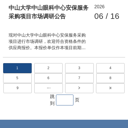
扫描件及公司业务相关信息，并填报下面
生物岛院区，具体电梯分布、型号规格、
2026
附件：两年期车辆租赁报价表，逾期不再
中山大学中山眼科中心安保服务
层站信息详见附件《中山大学中山眼科中
受理。 邮件格式：两年期车辆租赁+公司
06 / 16
采购项目市场调研公告
心三院区电梯清单》 服务
名称+联系人及联系方式 联系人：刘老
师，电话：020-66683781，邮箱：
liudongyu@gzzoc.com 附件：两年期车辆
现对中山大学中山眼科中心安保服务采购
租赁报价表 后
项目进行市场调研，欢迎符合资格条件的
勤保障处保卫科
供应商报价。本报价单仅作本项目前期调
研及预算制作所用，不是邀请函，也不是
中标资格遴选。本项目需按照政府采购法
相关规定，需委托第三方招标代理进行公
分
1
2
3
4
当
页
页
页
开招标，项目内容如下： 一、 项目背景
前
面
面
面
页
页
5
6
7
8
保障中山大学中山眼科中心安防工作正常
页
页
页
页
面
面
面
面
运转，对珠江新城院区、区庄院区、生物
9
页
岛院区的安保服务岗位设置、人员安排、
面
跳
服务价格进行调研。 二、市场调研内容
页
到
为了制定合理有效的采购方案及预算，我
中心现在对外开展市场调研活动，希望有
意向参与本项目投标或合作的供应商能够
提供以下信息和方案： （一）对我中心现