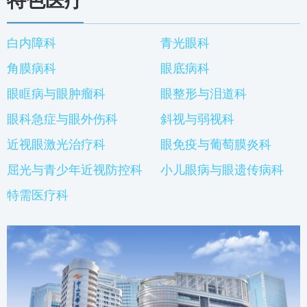
特色医疗
白内障科
青光眼科
角膜病科
眼底病科
眼眶病与眼肿瘤科
眼整形与泪道科
眼科急症与眼外伤科
斜视与弱视科
近视眼激光治疗科
眼免疫与葡萄膜炎科
屈光与青少年近视防控科
小儿眼病与眼遗传病科
特需医疗科